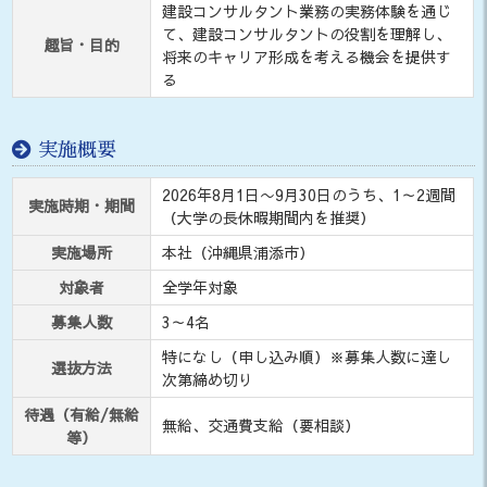
建設コンサルタント業務の実務体験を通じ
て、建設コンサルタントの役割を理解し、
趣旨・目的
将来のキャリア形成を考える機会を提供す
る
実施概要
2026年8月1日〜9月30日のうち、1～2週間
実施時期・期間
（大学の長休暇期間内を推奨）
実施場所
本社（沖縄県浦添市）
対象者
全学年対象
募集人数
3～4名
特になし（申し込み順）※募集人数に達し
選抜方法
次第締め切り
待遇（有給/無給
無給、交通費支給（要相談）
等）