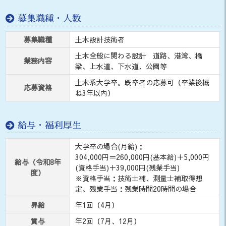
募集職種・人数
募集職種
土木設計技術者
土木全般に関わる設計 道路、港湾、橋
業務内容
梁、上水道、下水道、公園等
土木系大学卒。既卒者の応募可（卒業後概
応募資格
ね3年以内）
給与・福利厚生
大学卒の場合(月給)：
304,000円＝260,000円(基本給)＋5,000円
給与（令和8年
(資格手当)＋39,000円(残業手当)
度）
※資格手当：技術士補、測量士補取得想
定、残業手当：残業時間20時間の場合
昇給
年1回（4月）
賞与
年2回（7月、12月）