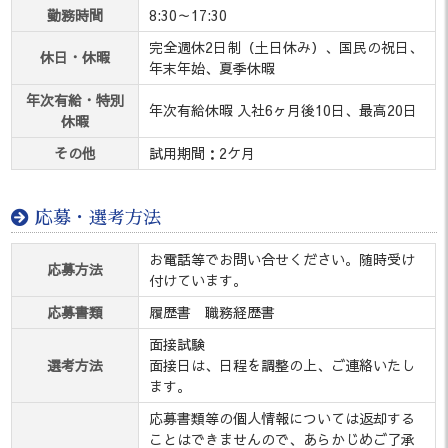
勤務時間
8:30～17:30
完全週休2日制（土日休み）、国民の祝日、
休日・休暇
年末年始、夏季休暇
年次有給・特別
年次有給休暇 入社6ヶ月後10日、最高20日
休暇
その他
試用期間：2ケ月
応募・選考方法
お電話等でお問い合せください。随時受け
応募方法
付けています。
応募書類
履歴書 職務経歴書
面接試験
選考方法
面接日は、日程を調整の上、ご連絡いたし
ます。
応募書類等の個人情報については返却する
ことはできませんので、あらかじめご了承